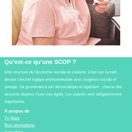
Qu’est-ce qu’une SCOP ?
U
ne structure de l’économie sociale et solidaire, à but non lucratif,
devant concilier logique entrepreneuriale avec exigence sociale et
partage. Sa gouvernance est démocratique et égalitaire : chacun des
associés dispose d’une voix égale. Les salariés sont obligatoirement
majoritaires.
A propos de
Ty Naïa
Nos prestations