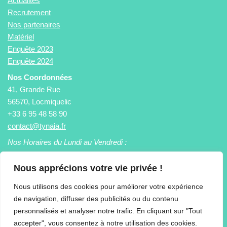
Actualités
Recrutement
Nos partenaires
Matériel
Enquête 2023
Enquête 2024
Nos Coordonnées
41, Grande Rue
56570, Locmiquelic
+33 6 95 48 58 90
contact@tynaia.fr
Nos Horaires du Lundi au Vendredi :
9h à 12h30 et 14h30 à 17h30
Nous apprécions votre vie privée !
Retrouvez - nous :
Nous utilisons des cookies pour améliorer votre expérience
de navigation, diffuser des publicités ou du contenu
personnalisés et analyser notre trafic. En cliquant sur "Tout
E
accepter", vous consentez à notre utilisation des cookies.