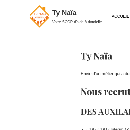
Ty Naïa
Aller
ACCUEIL
Votre SCOP d'aide à domicile
au
contenu
Ty Naïa
Envie d’un métier qui a du
Nous recru
DES AUXILAI
CDI / CDD / Intérim / A