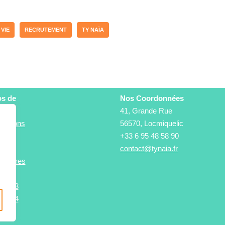
 VIE
RECRUTEMENT
TY NAÏA
os de
Nos Coordonnées
41, Grande Rue
stations
56570, Locmiquelic
és
+33 6 95 48 58 90
ement
contact@tynaia.fr
tenaires
 2023
 2024