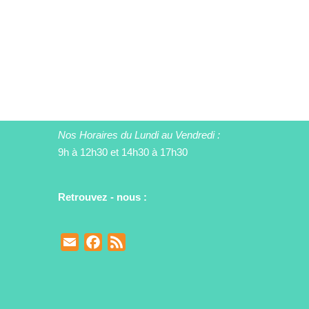
Nos Horaires du Lundi au Vendredi :
9h à 12h30 et 14h30 à 17h30
Retrouvez - nous :
E
F
F
m
a
e
a
c
e
i
e
d