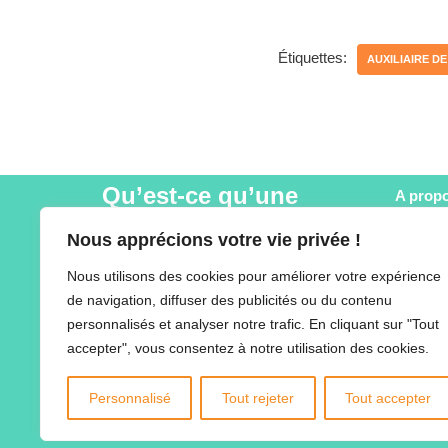
Étiquettes:
AUXILIAIRE DE
Qu’est-ce qu’une
A prop
SCOP ?
Ty Naïa
Nous apprécions votre vie privée !
Nos pre
U
ne structure de l’économie sociale et
Actualit
Nous utilisons des cookies pour améliorer votre expérience
solidaire, à but non lucratif, devant concilier
Recrut
de navigation, diffuser des publicités ou du contenu
logique entrepreneuriale avec exigence
Nos par
personnalisés et analyser notre trafic. En cliquant sur "Tout
sociale et partage. Sa gouvernance est
Matériel
accepter", vous consentez à notre utilisation des cookies.
démocratique et égalitaire : chacun des
Enquête
associés dispose d’une voix égale. Les
Enquête
Personnalisé
Tout rejeter
Tout accepter
salariés sont obligatoirement majoritaires.