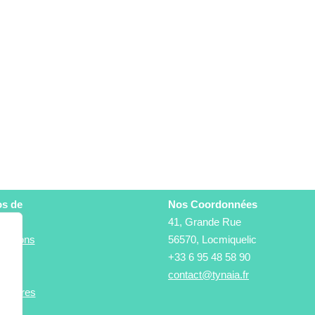
os de
Nos Coordonnées
41, Grande Rue
stations
56570, Locmiquelic
és
+33 6 95 48 58 90
ement
contact@tynaia.fr
tenaires