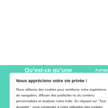
Qu’est-ce qu’une
A prop
SCOP ?
Ty Naïa
Nous apprécions votre vie privée !
Nos pre
U
ne structure de l’économie sociale et
Actualit
Nous utilisons des cookies pour améliorer votre expérience
solidaire, à but non lucratif, devant concilier
Recrut
de navigation, diffuser des publicités ou du contenu
logique entrepreneuriale avec exigence
Nos par
personnalisés et analyser notre trafic. En cliquant sur "Tout
sociale et partage. Sa gouvernance est
Matériel
accepter", vous consentez à notre utilisation des cookies.